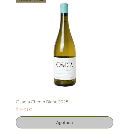
Osadía Chenin Blanc 2025
Precio
$450.00
Agotado