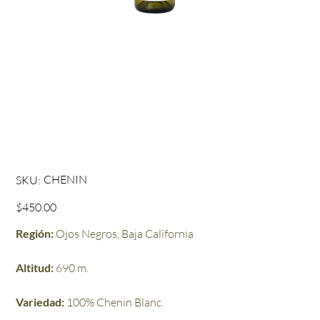
Osadía Chenin Blanc 2025
SKU
CHENIN
SKU:
CHENIN
Precio
$450.00
Región:
Ojos Negros, Baja California
Altitud:
690 m.
Variedad:
100% Chenin Blanc.