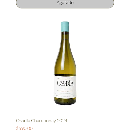
Agotado
Osadía Chardonnay 2024
Precio
$590.00