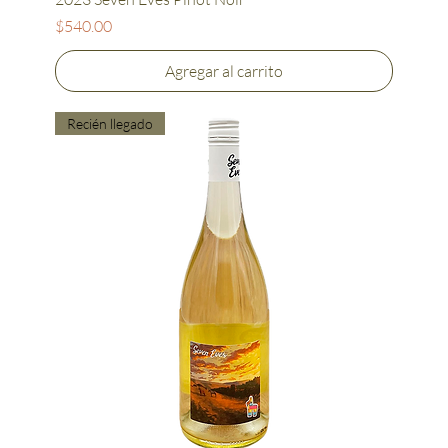
Precio
$540.00
Agregar al carrito
Recién llegado