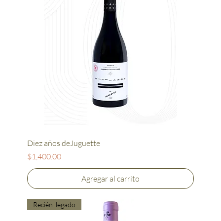
Diez años deJuguette
Precio
$1,400.00
Agregar al carrito
Recién llegado