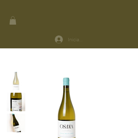
Iniciar sesión
Inicio
>
Osadía Chenin Blanc 2025