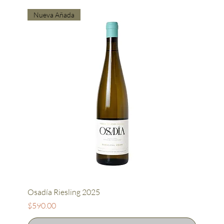
Nueva Añada
Osadía Riesling 2025
Precio
$590.00