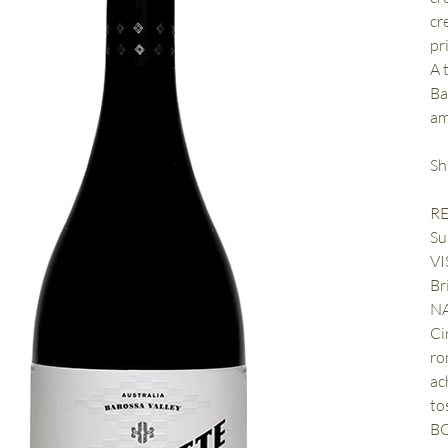
cr
pr
A 
Ba
am
Sh
R
Su
VI
Br
N
Ci
ro
ac
to
B