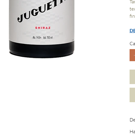
Ta
te
fi
D
Ca
De
Ha