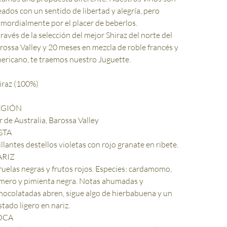
eados con un sentido de libertad y alegría, pero
imordialmente por el placer de beberlos.
través de la selección del mejor Shiraz del norte del
rossa Valley y 20 meses en mezcla de roble francés y
ericano, te traemos nuestro Juguette.
iraz (100%)
EGIÓN
r de Australia, Barossa Valley
STA
illantes destellos violetas con rojo granate en ribete.
ARIZ
ruelas negras y frutos rojos. Especies: cardamomo,
mero y pimienta negra. Notas ahumadas y
hocolatadas abren, sigue algo de hierbabuena y un
stado ligero en nariz.
OCA