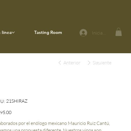
 línea
Tasting Room
Iniciar sesión
Anterior
Siguiente
2022 Juguette Shiraz
SKU
21SHIRAZ
U:
21SHIRAZ
io
95.00
aborados por el enólogo mexicano Mauricio Ruiz Cantú,
eamos una propuesta diferente. Nuestros vinos son