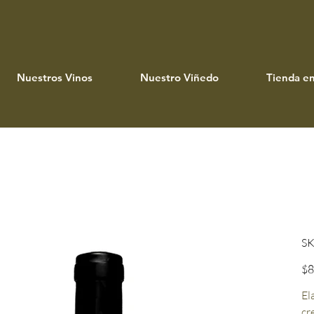
Nuestros Vinos
Nuestro Viñedo
Tienda en
SK
Prec
$8
El
cr