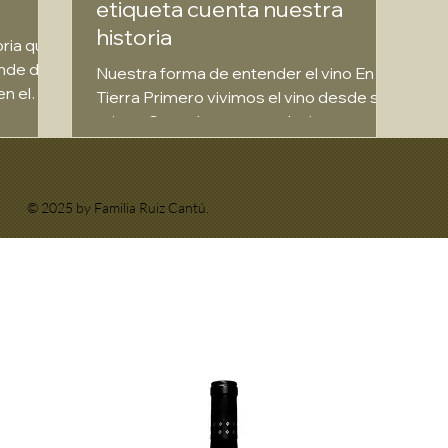
etiqueta cuenta nuestra
historia
ende de
Nuestra forma de entender el vino En
n el
Tierra Primero vivimos el vino desde su
0, plena
origen.Cosechamos, producimos,
re y el
distribuimos y disfrutamos...
d que
© 2025 by Familia Ruiz Cantú.
tas, a
e casa,
 alegría
Así nació
Cargar anteriores