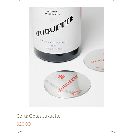
Corta Gotas Juguette
Precio
$20.00